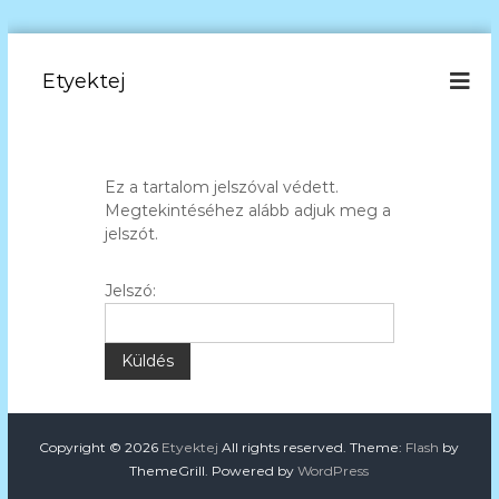
U
g
Etyektej
r
á
s
a
t
Ez a tartalom jelszóval védett.
a
Megtekintéséhez alább adjuk meg a
r
jelszót.
t
a
Jelszó:
l
o
m
r
a
Copyright © 2026
Etyektej
All rights reserved. Theme:
Flash
by
ThemeGrill. Powered by
WordPress